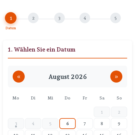
1
2
3
4
5
Datum
Uhrzeit
Ihre Daten
Extras
Zusammenfassung
1. Wählen Sie ein Datum
August 2026
«
»
Mo
Di
Mi
Do
Fr
Sa
So
1
2
3
4
5
6
7
8
9